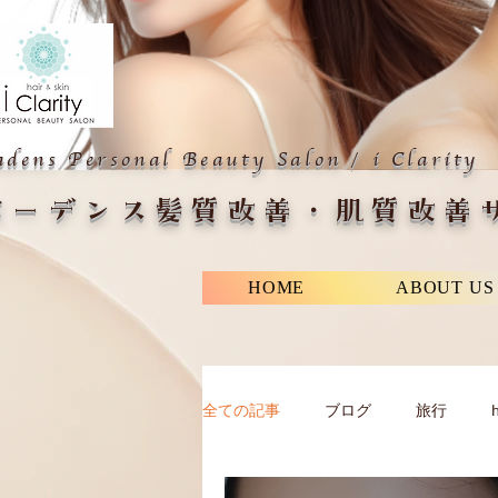
adens Personal Beauty Salon
i Clarity
​/
バーデンス髪質改善・肌質改善サ
HOME
ABOUT US
全ての記事
ブログ
旅行
h