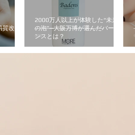
2000万人以上が体験した“未来
肌質改善
の泡”─大阪万博が選んだバーデ
ンスとは？