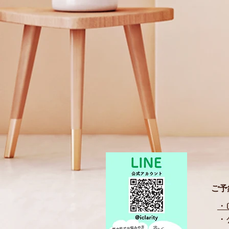
​ご
・​
・