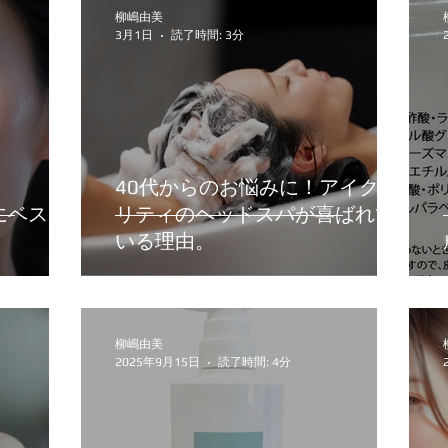
柳嶋由美
3月1日
読了時間: 3分
40代からのお悩みに！アイクラ
にベスト
リティのヘッドスパが喜ばれて
いる理由。
柳嶋由美
2025年9月15日
読了時間: 4分