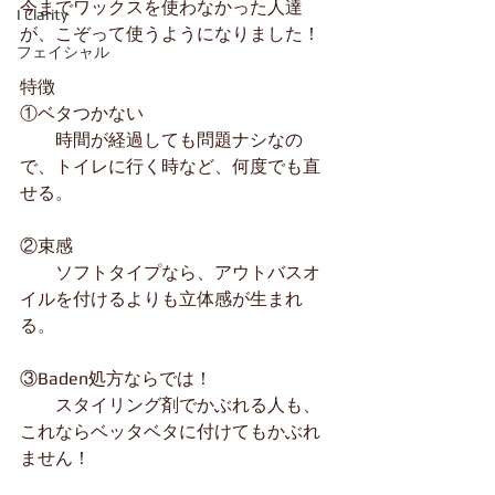
今までワックスを使わなかった人達
I Clarity
が、こぞって使うようになりました！
フェイシャル
特徴
①ベタつかない
　　時間が経過しても問題ナシなの
で、トイレに行く時など、何度でも直
せる。
②束感
　　ソフトタイプなら、アウトバスオ
イルを付けるよりも立体感が生まれ
る。
③Baden処方ならでは！
　　スタイリング剤でかぶれる人も、
これならベッタベタに付けてもかぶれ
ません！