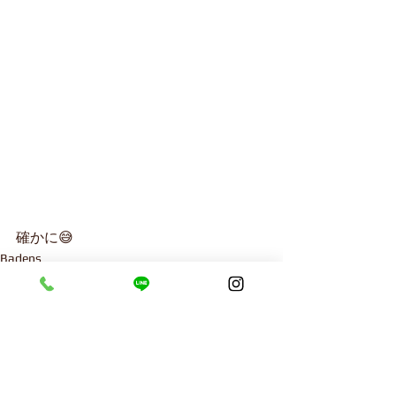
確かに😅
Badens