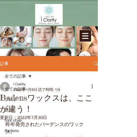
記事
全ての記事
i Clarity
Badens Personal Beauty Salon
i Clarity
​/
全ての記事
2020年1月8日
読了時間: 1分
バーデンス髪質改善・肌質改善サロン
Badensワックスは、ここ
/ アイ クラリティ
ブログ
が違う！
旅行
更新日：
2022年7月30日
hair style
昨年発売されたバーデンスのワック
Badens
ス。