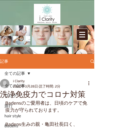
記事
全ての記事
i Clarity
Badens Personal Beauty Salon
i Clarity
​/
全ての記事
2020年3月28日
読了時間: 2分
バーデンス髪質改善・肌質改善サロン
洗浄免疫力でコロナ対策
/ アイ クラリティ
ブログ
Badensのご愛用者は、日頃のケアで免
旅行
疫力が守られております。
hair style
Badens生みの親・亀田社長曰く、
Badens