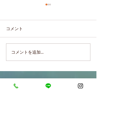
コメント
成分表示の “水” とは？
乳液は存在しな
コメントを追加…
質改善の真実