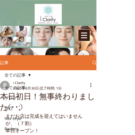
記事
全ての記事
i Clarity
Badens Personal Beauty Salon
i Clarity
​/
全ての記事
2021年8月30日
読了時間: 1分
バーデンス髪質改善・肌質改善サロン
本日初日！無事終わりまし
/ アイ クラリティ
ブログ
た(･･;)
旅行
まだお店は完成を迎えてはいません
hair style
が、（７割）
Badens
本日オープン！