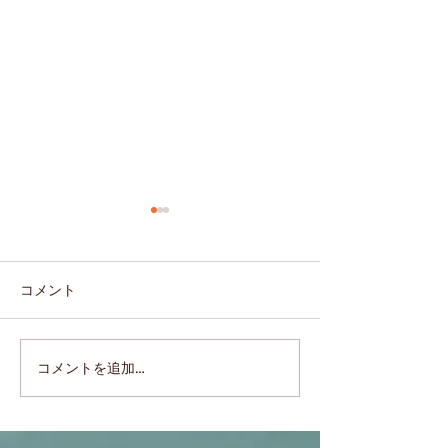
コメント
成分表示の “水”
40代からのお悩みに！ア
コメントを追加…
イクラリティのヘッドス
パが喜ばれている理由。