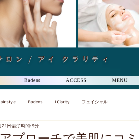
ロン / アイ クラリティ
Badens
ACCESS
MENU
air style
Badens
I Clarity
フェイシャル
月21日
読了時間: 5分
アプローチで美肌にコミ