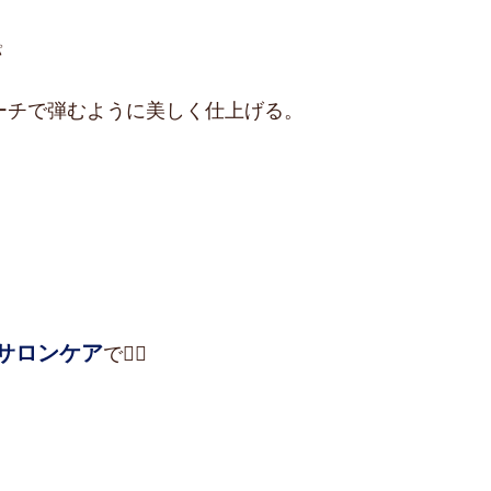
パ
ーチで弾むように美しく仕上げる。
サロンケア
で💆‍♀️