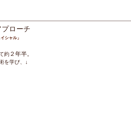
アプローチ
ェイシャル」
２年半。
て約
術を
学び、↓