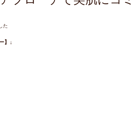
した
ー】
↓