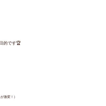
目的です🏆
象が激変！）