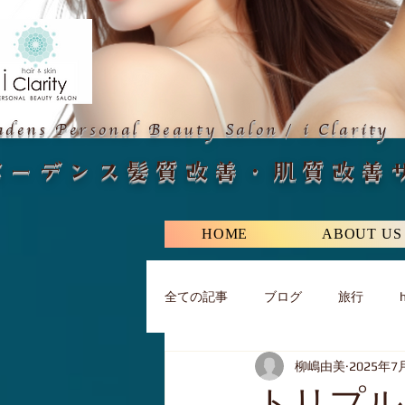
adens Personal Beauty Salon
i Clarity
​/
バーデンス髪質改善・肌質改善サ
HOME
ABOUT US
全ての記事
ブログ
旅行
h
柳嶋由美
2025年7
トリプル