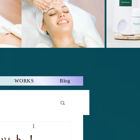
WORKS
Blog
ット！