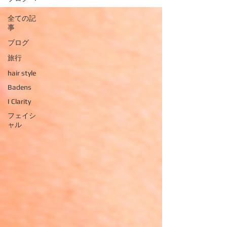
全ての記
事
ブログ
旅行
hair style
Badens
I Clarity
フェイシ
ャル