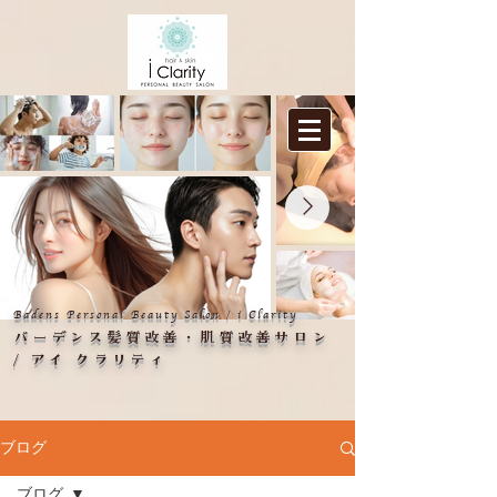
Badens Personal Beauty Salon
i Clarity
​/
バーデンス髪質改善・肌質改善サロン
/ アイ クラリティ
ブログ
ブログ